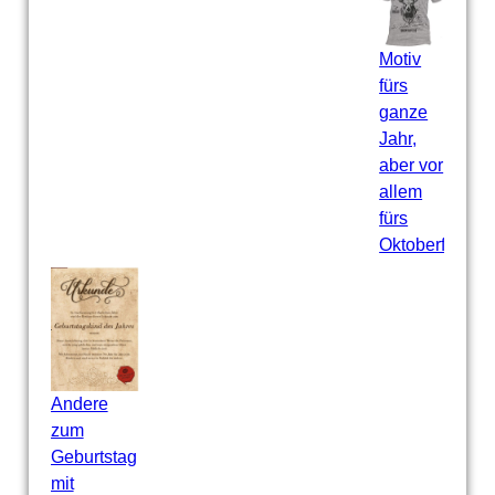
Motiv
fürs
ganze
Jahr,
aber vor
allem
fürs
Oktoberfest
Andere
zum
Geburtstag
mit